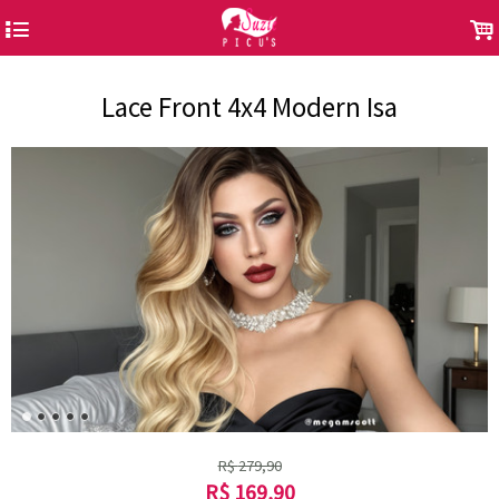
4
.
Lace Front 4x4 Modern Isa
R$
279,90
R$
169,90