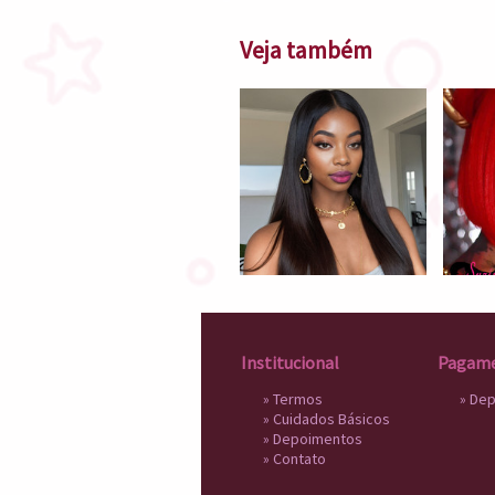
Veja também
Institucional
Pagam
»
Termos
» De
»
Cuidados Básicos
»
Depoimentos
»
Contato