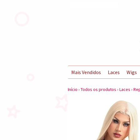
s
Mais Vendidos
Laces
Wigs
Início
›
Todos os produtos
›
Laces
›
Rep