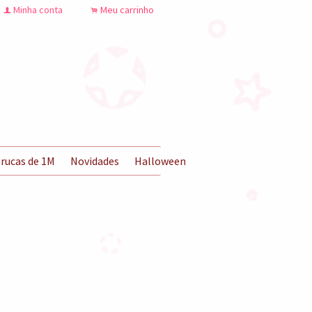
Minha conta
Meu carrinho
f
.
rucas de 1M
Novidades
Halloween
Lentes de Contato
O