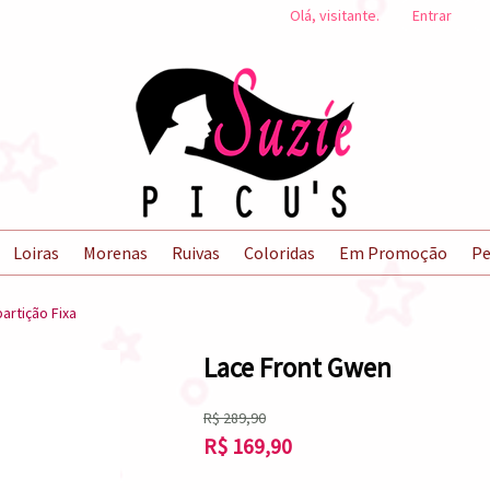
Olá, visitante.
Entrar
Loiras
Morenas
Ruivas
Coloridas
Em Promoção
Pe
artição Fixa
Lace Front Gwen
R$
289,90
R$
169,90