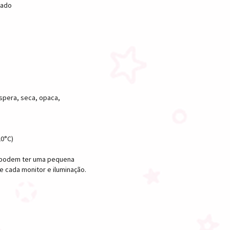
sado
spera, seca, opaca,
20°C)
s podem ter uma pequena
 cada monitor e iluminação.