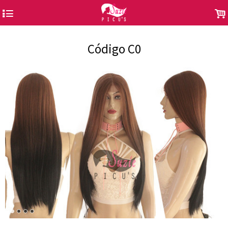
4
.
Código C0